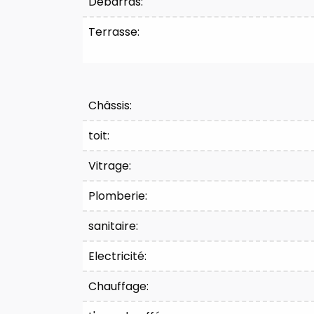
Débarras:
Terrasse:
Confort
Châssis:
toit:
Vitrage:
Plomberie:
sanitaire:
Electricité:
Chauffage: