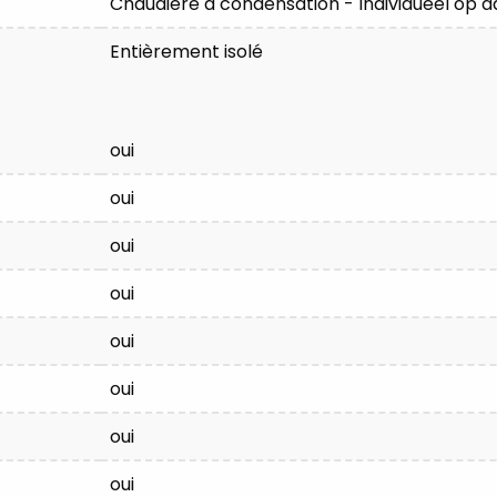
Chaudière à condensation - Individueel op 
Entièrement isolé
oui
oui
oui
oui
oui
oui
oui
oui