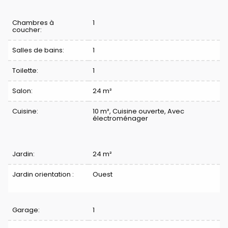
Division
Chambres à
1
coucher:
Salles de bains:
1
Toilette:
1
Salon:
24 m²
Cuisine:
10 m²
, Cuisine ouverte, Avec
électroménager
Jardin:
24 m²
Jardin orientation :
Ouest
Garage:
1