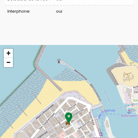
Interphone:
oui
+
−