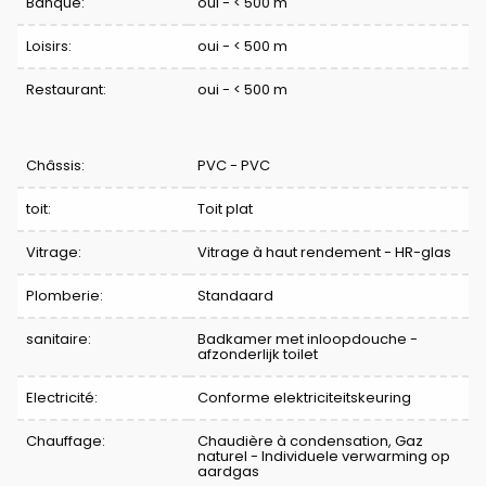
Banque:
oui - < 500 m
Loisirs:
oui - < 500 m
Restaurant:
oui - < 500 m
Châssis:
PVC - PVC
toit:
Toit plat
Vitrage:
Vitrage à haut rendement - HR-glas
Plomberie:
Standaard
sanitaire:
Badkamer met inloopdouche -
afzonderlijk toilet
Electricité:
Conforme elektriciteitskeuring
Chauffage:
Chaudière à condensation, Gaz
naturel - Individuele verwarming op
aardgas