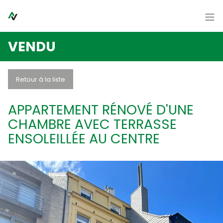
Passer le menu et aller au contenu
Accueil
VENDU
A vendre
A louer
Retour à la liste
Syndic
APPARTEMENT RÉNOVÉ D'UNE
Contact
CHAMBRE AVEC TERRASSE
ENSOLEILLÉE AU CENTRE
A propos
Nouvelles
FR
NL