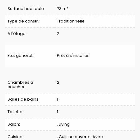
Surface habitable:
73 m²
Type de constr.:
Traditionnelle
A l'étage:
2
Etat général:
Prêt à s'installer
Division
Chambres à
2
coucher:
Salles de bains:
1
Toilette:
1
Salon:
, Living
Cuisine:
, Cuisine ouverte, Avec