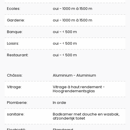
Ecoles:
oui - 1000 m à 1500 m
Garderie:
oui - 1000 m à 1500 m
Banque:
oui - < 500 m
Loisirs:
oui - < 500 m
Restaurant:
oui - < 500 m
Châssis:
Aluminium - Aluminium
Vitrage:
Vitrage à haut rendement -
Hoogrendementsglas
Plomberie:
In orde
sanitaire:
Badkamer met douche en wasbak,
afzonderlijk toilet
Electricité:
Standaard