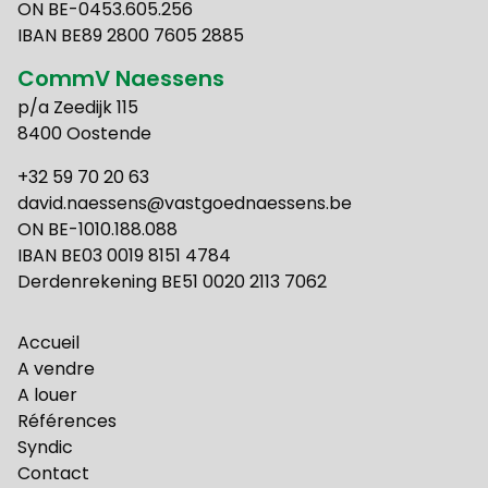
ON BE-0453.605.256
IBAN BE89 2800 7605 2885
CommV Naessens
p/a Zeedijk 115
8400 Oostende
+32 59 70 20 63
david.naessens@vastgoednaessens.be
ON BE-1010.188.088
IBAN BE03 0019 8151 4784
Derdenrekening BE51 0020 2113 7062
Accueil
A vendre
A louer
Références
Syndic
Contact