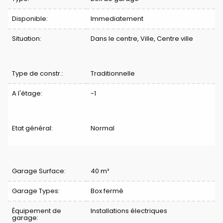
Disponible:
Immediatement
Situation:
Dans le centre, Ville, Centre ville
Type de constr.:
Traditionnelle
A l'étage:
-1
Etat général:
Normal
Division
Garage Surface:
40 m²
Garage Types:
Box fermé
Équipement de
Installations électriques
garage: