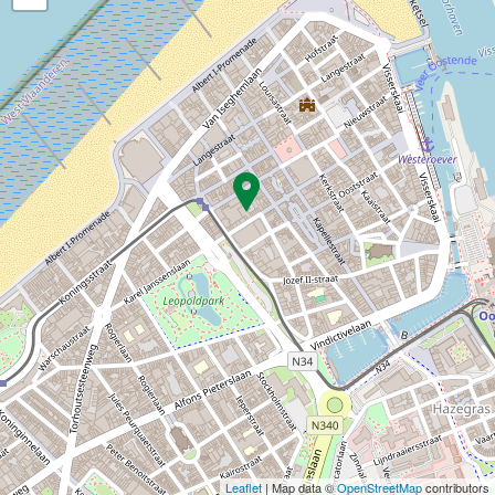
Leaflet
| Map data ©
OpenStreetMap
contributors