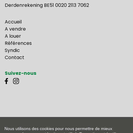
Derdenrekening BE51 0020 2113 7062
Accueil
A vendre
A louer
Références
Syndic
Contact
Suivez-nous
Agent immobilier - courtier Belgique IPI 500.261 - Numéro de société TVA-BE
0453.605.256
L'autorité de contrôle: L'Institut professionel des agents immobilier, Rue du
Nous utilisons des cookies pour nous permettre de mieux
Luxembourg 16B, 1000 Bruxelles - Sousmis au code déontologique du IPI -