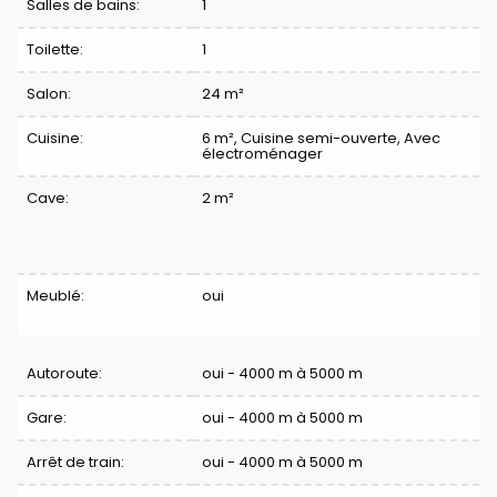
Division
Salles de bains:
1
Toilette:
1
Salon:
24 m²
Cuisine:
6 m²
, Cuisine semi-ouverte, Avec
électroménager
Cave:
2 m²
Confort
Meublé:
oui
Autoroute:
oui - 4000 m à 5000 m
Gare:
oui - 4000 m à 5000 m
Arrêt de train:
oui - 4000 m à 5000 m