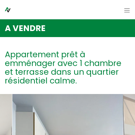
Passer le menu et aller au contenu
Accueil
A VENDRE
A vendre
A louer
Appartement prêt à
Syndic
emménager avec 1 chambre
Contact
et terrasse dans un quartier
résidentiel calme.
A propos
Nouvelles
FR
NL