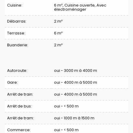
Cuisine:
6 m²
, Cuisine ouverte, Avec
électroménager
Débarras:
2 m²
Terrasse:
6 m²
Buanderie:
2 m²
Confort
Autoroute:
oui - 3000 m à 4000 m
Gare:
oui - 4000 m à 5000 m
Arrêt de train:
oui - 4000 m à 5000 m
Arrêt de bus:
oui - < 500 m
Arrêt de tram:
oui - 1000 m à 1500 m
Commerce:
oui - < 500 m