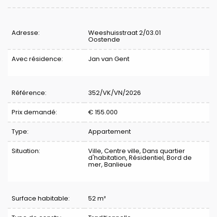
Caractéristiques
Adresse:
Weeshuisstraat 2/03.01
Oostende
Avec résidence:
Jan van Gent
Référence:
352/VK/VN/2026
Prix demandé:
€ 155.000
Type:
Appartement
Situation:
Ville, Centre ville, Dans quartier
d'habitation, Résidentiel, Bord de
mer, Banlieue
Surface habitable:
52 m²