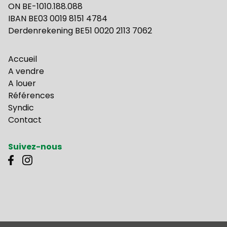
ON BE-1010.188.088
IBAN BE03 0019 8151 4784
Derdenrekening BE51 0020 2113 7062
Accueil
A vendre
A louer
Références
Syndic
Contact
Suivez-nous
Agent immobilier - courtier Belgique IPI 500.261 - Numéro de société TVA-BE