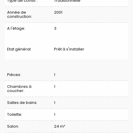
Type de constr.:
Traditionnelle
Année de
2001
construction:
A l'étage:
3
Etat général:
Prêt à s'installer
Division
Pièces:
1
Chambres à
1
coucher:
Salles de bains:
1
Toilette:
1
Salon:
24 m²