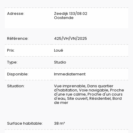
Caractéristiques
Adresse:
Zeedijk 133/08.02
Oostende
Référence:
425/VH/VN/2025
Prix:
Loué
Type:
Studio
Disponible:
Immediatement
Situation:
Vue imprenable, Dans quartier
d'habitation, Voie navigable, Proche
d'une rue calme, Proche d'un cours
d'eau, Site ouvert, Résidentiel, Bord
de mer
Surface habitable:
38 m²