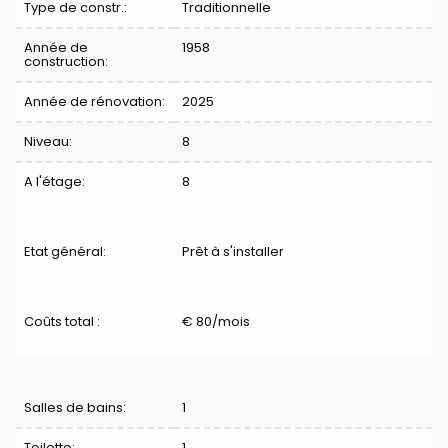
Type de constr.:
Traditionnelle
Année de
1958
construction:
Année de rénovation:
2025
Niveau:
8
A l'étage:
8
Etat général:
Prêt à s'installer
Coûts total :
€ 80/mois
Division
Salles de bains:
1
Toilette:
1