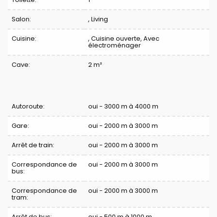
Salon:
, Living
Cuisine:
, Cuisine ouverte, Avec
électroménager
Cave:
2 m²
Confort
Autoroute:
oui - 3000 m à 4000 m
Gare:
oui - 2000 m à 3000 m
Arrêt de train:
oui - 2000 m à 3000 m
Correspondance de
oui - 2000 m à 3000 m
bus:
Correspondance de
oui - 2000 m à 3000 m
tram:
Arrêt de bus:
oui - 500 m à 1000 m