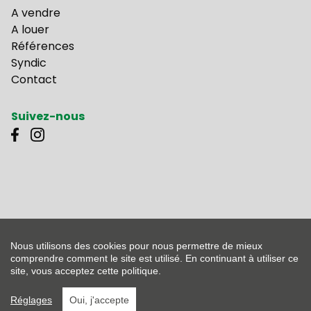
A vendre
A louer
Références
Syndic
Contact
Suivez-nous
Agent immobilier - courtier Belgique IPI 500.261 - Numéro de société TVA-BE
0453.605.256
L'autorité de contrôle: L'Institut professionel des agents immobilier, Rue du
Nous utilisons des cookies pour nous permettre de mieux
Luxembourg 16B, 1000 Bruxelles - Sousmis au code déontologique du IPI -
comprendre comment le site est utilisé. En continuant à utiliser ce
Membre IPI - Lid CIB
site, vous acceptez cette politique.
Design by
DENK! Creatieve marketing
|
Developed by Zabun
Réglages
Oui, j'accepte
Disclaimer
|
Privacy policy
|
Sitemap