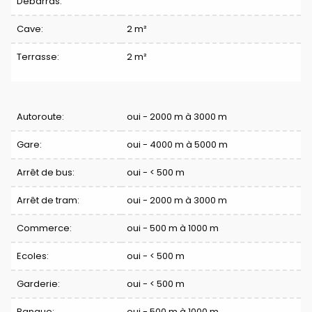
Débarras:
Cave:
2 m²
Terrasse:
2 m²
Confort
Autoroute:
oui - 2000 m à 3000 m
Gare:
oui - 4000 m à 5000 m
Arrêt de bus:
oui - < 500 m
Arrêt de tram:
oui - 2000 m à 3000 m
Commerce:
oui - 500 m à 1000 m
Ecoles:
oui - < 500 m
Garderie:
oui - < 500 m
Banque:
oui - 500 m à 1000 m