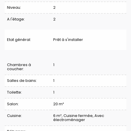
Niveau:
2
A l'étage:
2
Etat général:
Prêt à s'installer
Division
Chambres à
1
coucher:
Salles de bains:
1
Toilette:
1
Salon:
20 m²
Cuisine:
6 m²
, Cuisine fermée, Avec
électroménager