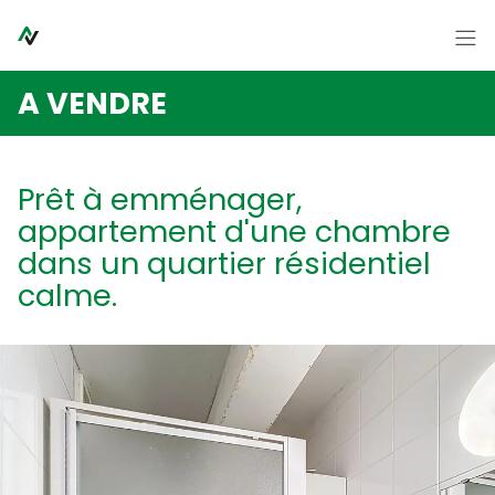
Passer le menu et aller au contenu
Accueil
A VENDRE
A vendre
A louer
Prêt à emménager,
Syndic
appartement d'une chambre
Contact
dans un quartier résidentiel
calme.
A propos
Nouvelles
FR
NL