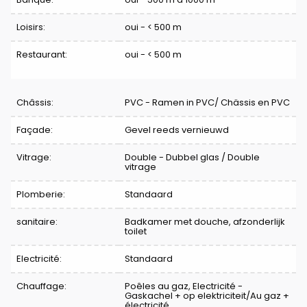
Loisirs:
oui - < 500 m
Restaurant:
oui - < 500 m
Châssis:
PVC - Ramen in PVC/ Chässis en PVC
Façade:
Gevel reeds vernieuwd
Vitrage:
Double - Dubbel glas / Double
vitrage
Plomberie:
Standaard
sanitaire:
Badkamer met douche, afzonderlijk
toilet
Electricité:
Standaard
Chauffage:
Poêles au gaz, Electricité -
Gaskachel + op elektriciteit/Au gaz +
électricité