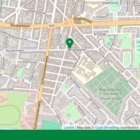
Leaflet
| Map data ©
OpenStreetMap
contributors