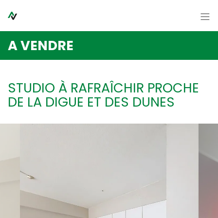
Passer le menu et aller au contenu
Accueil
A VENDRE
A vendre
A louer
STUDIO À RAFRAÎCHIR PROCHE
Syndic
DE LA DIGUE ET DES DUNES
Contact
A propos
Nouvelles
FR
NL