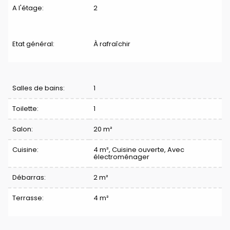
A l'étage:
2
Etat général:
À rafraîchir
Division
Salles de bains:
1
Toilette:
1
Salon:
20 m²
Cuisine:
4 m²
, Cuisine ouverte, Avec
électroménager
Débarras:
2 m²
Terrasse:
4 m²