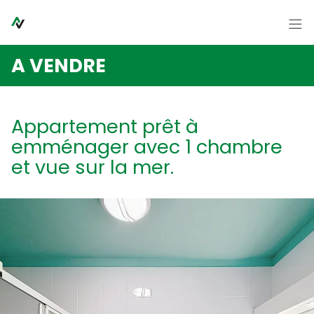
Passer le menu et aller au contenu
Accueil
A VENDRE
A vendre
A louer
Appartement prêt à
Syndic
emménager avec 1 chambre
Contact
et vue sur la mer.
A propos
Nouvelles
FR
NL