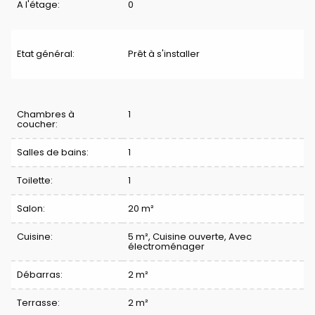
A l'étage:
0
Etat général:
Prêt à s'installer
Division
Chambres à
1
coucher:
Salles de bains:
1
Toilette:
1
Salon:
20 m²
Cuisine:
5 m²
, Cuisine ouverte, Avec
électroménager
Débarras:
2 m²
Terrasse:
2 m²