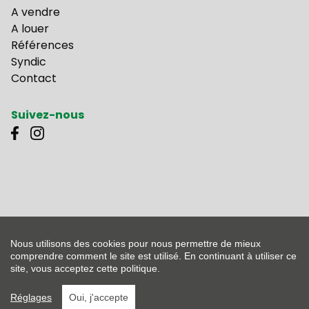
A vendre
A louer
Références
Syndic
Contact
Suivez-nous
Agent immobilier - courtier Belgique IPI 500.261 - Numéro de société TVA-BE
0453.605.256
L'autorité de contrôle: L'Institut professionel des agents immobilier, Rue du
Nous utilisons des cookies pour nous permettre de mieux
Luxembourg 16B, 1000 Bruxelles - Sousmis au code déontologique du IPI -
comprendre comment le site est utilisé. En continuant à utiliser ce
Membre IPI - Lid CIB
site, vous acceptez cette politique.
Design by
DENK! Creatieve marketing
|
Developed by Zabun
Réglages
Oui, j'accepte
Disclaimer
|
Privacy policy
|
Sitemap