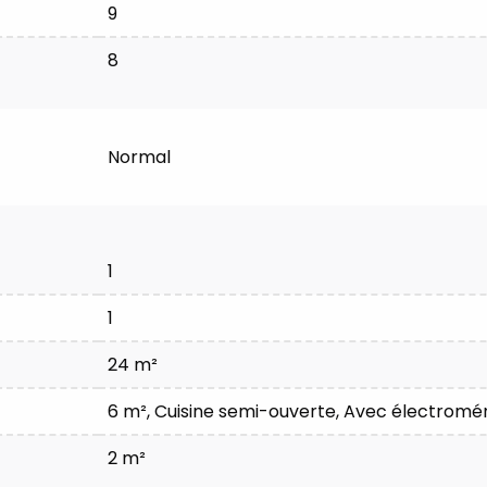
9
8
Normal
1
1
24 m²
6 m²
, Cuisine semi-ouverte, Avec électrom
2 m²