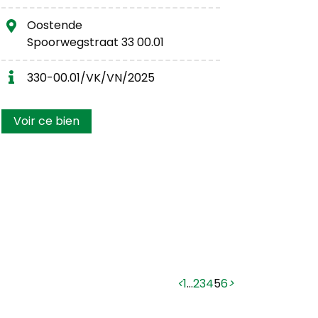
Oostende
Spoorwegstraat 33 00.01
330-00.01/VK/VN/2025
Voir ce bien
1
…
2
3
4
5
6