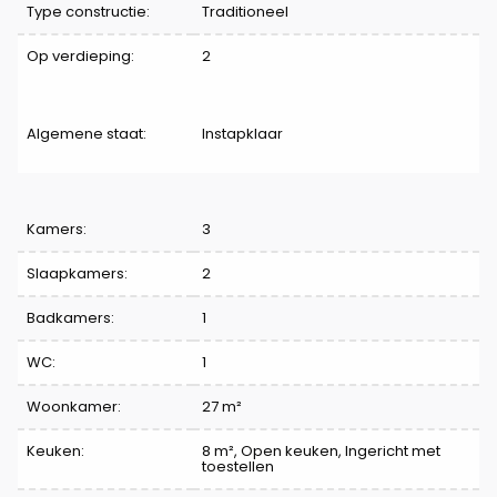
Type constructie:
Traditioneel
Op verdieping:
2
Algemene staat:
Instapklaar
Indeling
Kamers:
3
Slaapkamers:
2
Badkamers:
1
WC:
1
Woonkamer:
27 m²
Keuken:
8 m²
, Open keuken, Ingericht met
toestellen