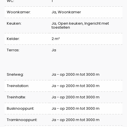
WC:
1
Woonkamer:
Ja
, Woonkamer
Keuken:
Ja
, Open keuken, Ingericht met
toestellen
Kelder:
2 m²
Terras:
Ja
Comfort
Snelweg:
Ja - op 2000 m tot 3000 m
Treinstation:
Ja - op 2000 m tot 3000 m
Treinhalte:
Ja - op 2000 m tot 3000 m
Busknooppunt:
Ja - op 2000 m tot 3000 m
Tramknooppunt:
Ja - op 2000 m tot 3000 m