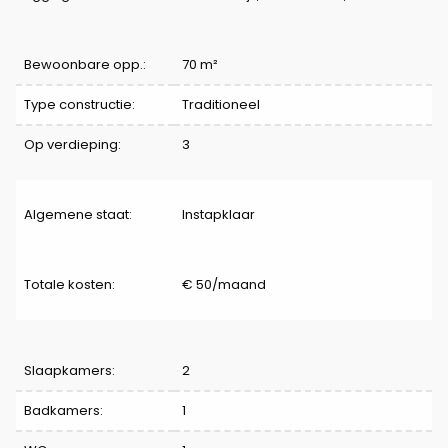
Bewoonbare opp.:
70 m²
Type constructie:
Traditioneel
Op verdieping:
3
Algemene staat:
Instapklaar
Totale kosten:
€ 50/maand
Indeling
Slaapkamers:
2
Badkamers:
1