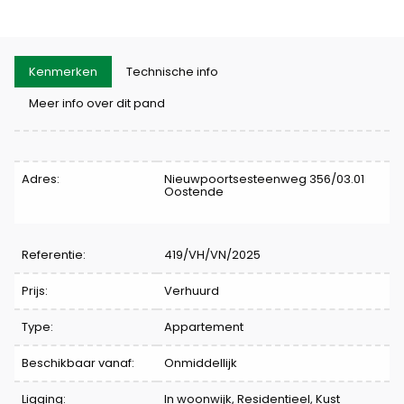
Kenmerken
Technische info
Meer info over dit pand
Kenmerken
Adres:
Nieuwpoortsesteenweg 356/03.01
Oostende
Referentie:
419/VH/VN/2025
Prijs:
Verhuurd
Type:
Appartement
Beschikbaar vanaf:
Onmiddellijk
Ligging:
In woonwijk, Residentieel, Kust