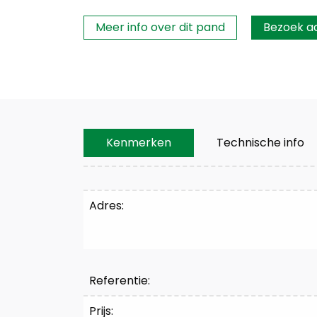
Interesse?
Meer info over dit pand
Bezoek a
Kenmerken
Technische info
Kenmerken
Adres:
Referentie:
Prijs: