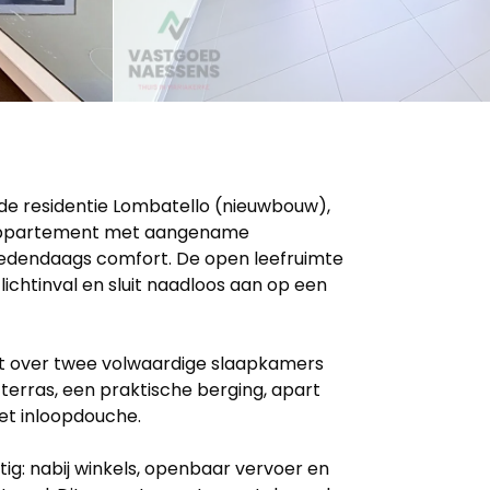
de residentie Lombatello (nieuwbouw),
 appartement met aangename
edendaags comfort. De open leefruimte
 lichtinval en sluit naadloos aan op een
t over twee volwaardige slaapkamers
terras, een praktische berging, apart
et inloopdouche.
stig: nabij winkels, openbaar vervoer en