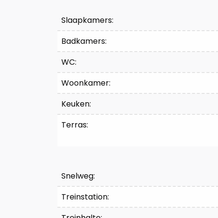
Indeling
Slaapkamers:
Badkamers:
WC:
Woonkamer:
Keuken:
Terras:
Comfort
Snelweg:
Treinstation:
Treinhalte: