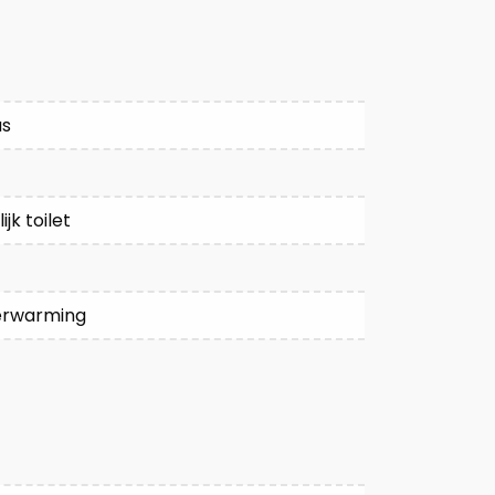
as
k toilet
verwarming