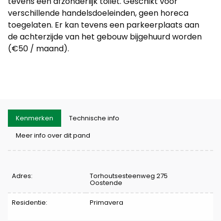
tevens een afzonderlijk toilet. Geschikt voor
verschillende handelsdoeleinden, geen horeca
toegelaten. Er kan tevens een parkeerplaats aan
de achterzijde van het gebouw bijgehuurd worden
(€50 / maand).
Kenmerken
Technische info
Meer info over dit pand
Kenmerken
Adres:
Torhoutsesteenweg 275
Oostende
Residentie:
Primavera