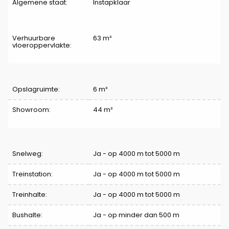
Algemene staat:
Instapklaar
Verhuurbare
63 m²
vloeroppervlakte:
Indeling
Opslagruimte:
6 m²
Showroom:
44 m²
Comfort
Snelweg:
Ja - op 4000 m tot 5000 m
Treinstation:
Ja - op 4000 m tot 5000 m
Treinhalte:
Ja - op 4000 m tot 5000 m
Bushalte:
Ja - op minder dan 500 m