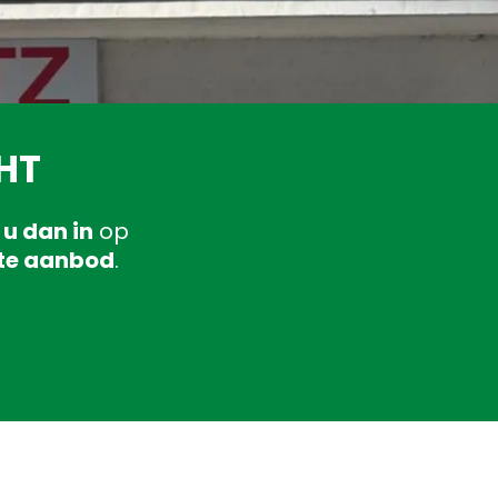
HT
 u dan in
op
te aanbod
.