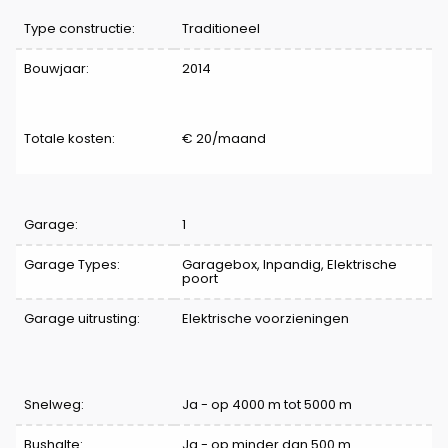
Type constructie:
Traditioneel
Bouwjaar:
2014
Totale kosten:
€ 20/maand
Indeling
Garage:
1
Garage Types:
Garagebox, Inpandig, Elektrische
poort
Garage uitrusting:
Elektrische voorzieningen
Comfort
Snelweg:
Ja - op 4000 m tot 5000 m
Bushalte:
Ja - op minder dan 500 m