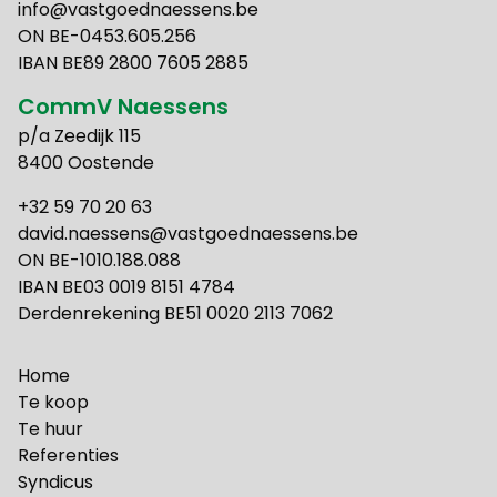
info@vastgoednaessens.be
ON BE-0453.605.256
IBAN BE89 2800 7605 2885
CommV Naessens
p/a Zeedijk 115
8400 Oostende
+32 59 70 20 63
david.naessens@vastgoednaessens.be
ON BE-1010.188.088
IBAN BE03 0019 8151 4784
Derdenrekening BE51 0020 2113 7062
Home
Te koop
Te huur
Referenties
Syndicus