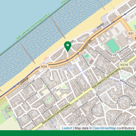
Leaflet
| Map data ©
OpenStreetMap
contributors