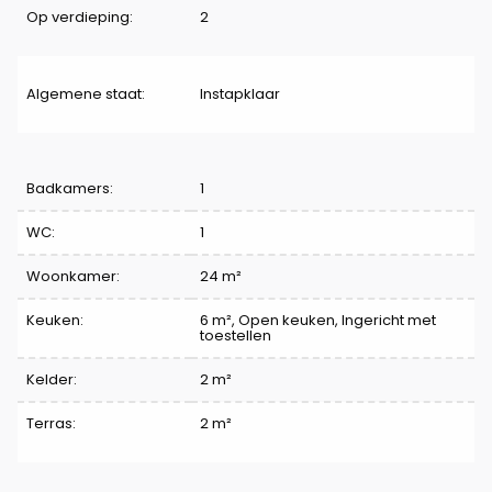
Op verdieping:
2
Algemene staat:
Instapklaar
Indeling
Badkamers:
1
WC:
1
Woonkamer:
24 m²
Keuken:
6 m²
, Open keuken, Ingericht met
toestellen
Kelder:
2 m²
Terras:
2 m²