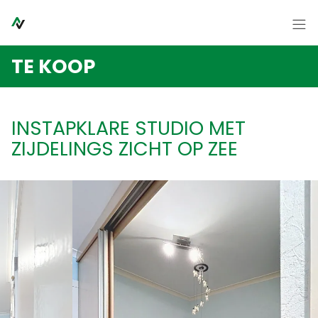
Menu overslaan en naar de inhoud gaan
Home
TE KOOP
Te koop
Te huur
INSTAPKLARE STUDIO MET
Syndicus
ZIJDELINGS ZICHT OP ZEE
Contact
Over ons
Nieuws
FR
NL