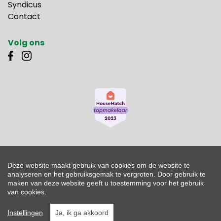
Syndicus
Contact
Volg ons
Vastgoedmakelaar-bemiddelaar België BIV 500.261 - Ondernemingsnummer
Deze website maakt gebruik van cookies om de website te
BTW-BE 0453.605.256
Toezichthoudende autoriteit: Beroepsinstituut van Vastgoedmakelaars,
analyseren en het gebruiksgemak te vergroten. Door gebruik te
Luxemburgstraat 16 B te 1000 Brussel - Onderworpen aan de deontologische
maken van deze website geeft u toestemming voor het gebruik
code van het BIV - Lid BIV - Lid CIB
van cookies.
Design by
DENK! Creatieve marketing
|
Developed by Zabun
Instellingen
Ja, ik ga akkoord
Disclaimer
|
Privacy policy
|
Sitemap