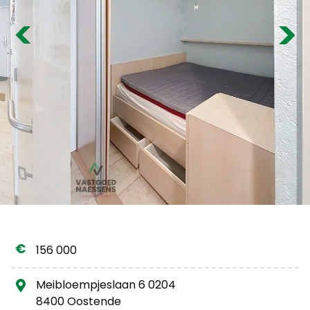
Gratis schatting
Previous
Nex
156 000
Meibloempjeslaan 6 0204
8400 Oostende