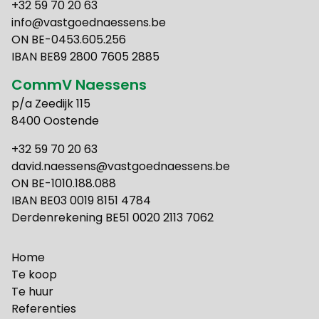
+32 59 70 20 63
info@vastgoednaessens.be
ON BE-0453.605.256
IBAN BE89 2800 7605 2885
CommV Naessens
p/a Zeedijk 115
8400 Oostende
+32 59 70 20 63
david.naessens@vastgoednaessens.be
ON BE-1010.188.088
IBAN BE03 0019 8151 4784
Derdenrekening BE51 0020 2113 7062
Home
Te koop
Te huur
Referenties