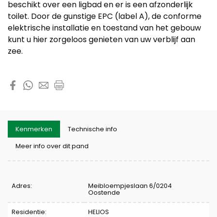
beschikt over een ligbad en er is een afzonderlijk
toilet. Door de gunstige EPC (label A), de conforme
elektrische installatie en toestand van het gebouw
kunt u hier zorgeloos genieten van uw verblijf aan
zee.
Deel dit pand
Kenmerken
Technische info
Meer info over dit pand
Kenmerken
Adres:
Meibloempjeslaan 6/0204
Oostende
Residentie:
HELIOS