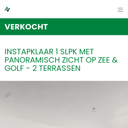
Menu overslaan en naar de inhoud gaan
Home
VERKOCHT
Te koop
Te huur
INSTAPKLAAR 1 SLPK MET
Syndicus
PANORAMISCH ZICHT OP ZEE &
Contact
GOLF - 2 TERRASSEN
Over ons
Nieuws
FR
NL