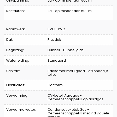
Ontspanning:
Ja - op minder dan 500 m
Restaurant:
Ja - op minder dan 500 m
Raamwerk:
PVC - PVC
Dak:
Plat dak
Beglazing:
Dubbel - Dubbel glas
Waterleiding:
Standaard
Sanitair:
Badkamer met ligbad - afzonderlijk
toilet
Elektriciteit:
Conform
Verwarming:
CV-ketel, Aardgas -
Gemeenschappelijk op aardgas
Verwarmd water:
Condensatieketel, Gas -
Gemeenschappelijk met individuele
meters