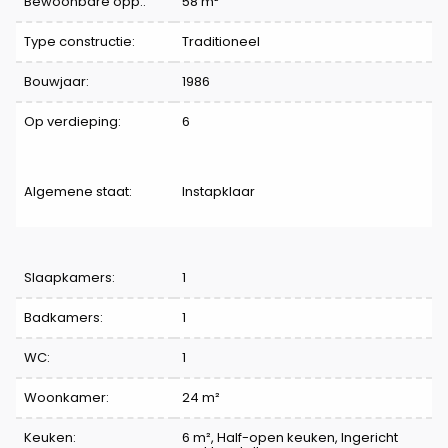
Bewoonbare opp.:
58 m²
Type constructie:
Traditioneel
Bouwjaar:
1986
Op verdieping:
6
Algemene staat:
Instapklaar
Indeling
Slaapkamers:
1
Badkamers:
1
WC:
1
Woonkamer:
24 m²
Keuken:
6 m²
, Half-open keuken, Ingericht