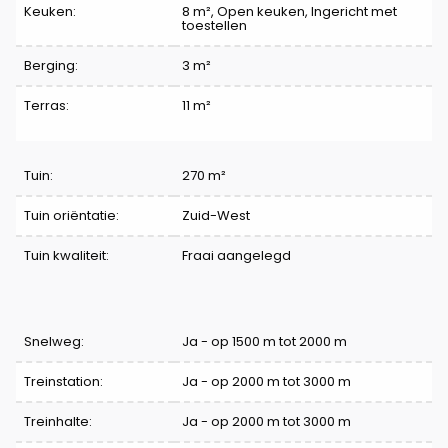
Keuken:
8 m²
, Open keuken, Ingericht met
toestellen
Berging:
3 m²
Terras:
11 m²
Tuin:
270 m²
Tuin oriëntatie:
Zuid-West
Tuin kwaliteit:
Fraai aangelegd
Comfort
Snelweg:
Ja - op 1500 m tot 2000 m
Treinstation:
Ja - op 2000 m tot 3000 m
Treinhalte:
Ja - op 2000 m tot 3000 m