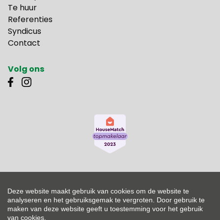
Te huur
Referenties
Syndicus
Contact
Volg ons
Vastgoedmakelaar-bemiddelaar België BIV 500.261 - Ondernemingsnummer
Deze website maakt gebruik van cookies om de website te
BTW-BE 0453.605.256
Toezichthoudende autoriteit: Beroepsinstituut van Vastgoedmakelaars,
analyseren en het gebruiksgemak te vergroten. Door gebruik te
Luxemburgstraat 16 B te 1000 Brussel - Onderworpen aan de deontologische
maken van deze website geeft u toestemming voor het gebruik
code van het BIV - Lid BIV - Lid CIB
van cookies.