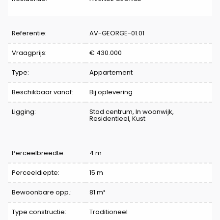
Referentie:
AV-GEORGE-01.01
Vraagprijs:
€ 430.000
Type:
Appartement
Beschikbaar vanaf:
Bij oplevering
Ligging:
Stad centrum, In woonwijk,
Residentieel, Kust
Perceelbreedte:
4 m
Perceeldiepte:
15 m
Bewoonbare opp.:
81 m²
Type constructie:
Traditioneel