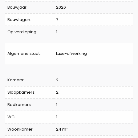
Bouwjaar:
2026
Bouwlagen:
7
Op verdieping:
1
Algemene staat:
Luxe-afwerking
Indeling
Kamers:
2
Slaapkamers:
2
Badkamers:
1
WC:
1
Woonkamer:
24 m²