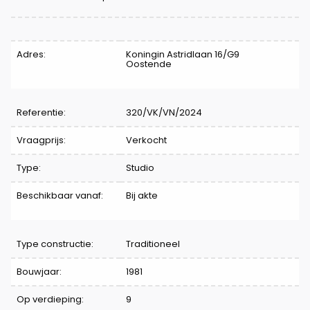
Kenmerken
Adres:
Koningin Astridlaan 16/G9
Oostende
Referentie:
320/VK/VN/2024
Vraagprijs:
Verkocht
Type:
Studio
Beschikbaar vanaf:
Bij akte
Type constructie:
Traditioneel
Bouwjaar:
1981
Op verdieping:
9